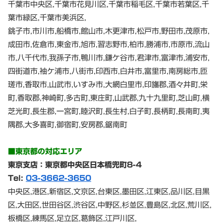
千葉市中央区,千葉市花見川区,千葉市稲毛区,千葉市若葉区,千
葉市緑区,千葉市美浜区,
銚子市,市川市,船橋市,館山市,木更津市,松戸市,野田市,茂原市,
成田市,佐倉市,東金市,旭市,習志野市,柏市,勝浦市,市原市,流山
市,八千代市,我孫子市,鴨川市,鎌ケ谷市,君津市,富津市,浦安市,
四街道市,袖ケ浦市,八街市,印西市,白井市,富里市,南房総市,匝
瑳市,香取市,山武市,いすみ市,大網白里市,印旛郡,酒々井町,栄
町,香取郡,神崎町,多古町,東庄町,山武郡,九十九里町,芝山町,横
芝光町,長生郡,一宮町,睦沢町,長生村,白子町,長柄町,長南町,夷
隅郡,大多喜町,御宿町,安房郡,鋸南町
■東京都の対応エリア
東京支店：東京都中央区日本橋兜町8-4
Tel:
03-3662-3650
中央区,港区,新宿区,文京区,台東区,墨田区,江東区,品川区,目黒
区,大田区,世田谷区,渋谷区,中野区,杉並区,豊島区,北区,荒川区,
板橋区,練馬区,足立区,葛飾区,江戸川区,