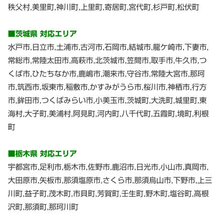
秩父村,美里町,神川町,上里町,寄居町,宮代町,杉戸町,松伏町
■茨城県 対応エリア
水戸市,日立市,土浦市,古河市,石岡市,結城市,龍ケ崎市,下妻市,
常総市,常陸太田市,高萩市,北茨城市,笠間市,取手市,牛久市,つ
くば市,ひたちなか市,鹿嶋市,潮来市,守谷市,常陸大宮市,那珂
市,筑西市,坂東市,稲敷市,かすみがうら市,桜川市,神栖市,行方
市,鉾田市,つくばみらい市,小美玉市,茨城町,大洗町,城里町,東
海村,大子町,美浦村,阿見町,河内町,八千代町,五霞町,境町,利根
町
■栃木県 対応エリア
宇都宮市,足利市,栃木市,佐野市,鹿沼市,日光市,小山市,真岡市,
大田原市,矢板市,那須塩原市,さくら市,那須烏山市,下野市,上三
川町,益子町,茂木町,市貝町,芳賀町,壬生町,野木町,塩谷町,高根
沢町,那須町,那珂川町