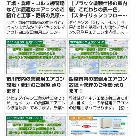
工場・倉庫・ゴルフ練習場
【ブラック塗装仕様の室内
などに最適なエアコンのご
機】こだわりの黒ー色。
紹介と工事・更新の見積し
「スタイリッシュフロー」
ます！
の工事・更新の見積しま
工場・倉庫空調設備のお困りごと
ダイキンの「Stylish Flow」は
す！
はありませんか？ダイキンのレイ
黒と直線を基調とした薄型デザイ
アウト自由な設備用エアコン
ンの業務用エアコン室内機。スポ
「MULTI CUBE」は、いままで
ーツジム、神社・仏閣などさまざ
の設備用エアコンで実現できなか
まな場所で採用頂いています！ブ
R22冷媒ガス 全廃について
R22冷媒ガス 全廃について
った、ダクト工事が不要な自由度
ラックシリーズ・スタイリッシュ
の高いレイアウトに対応した、新
フローの室内機（イメージ）①業
しい形の空調設備のご提案です...
務用エアコン室内機を...
市川市内の業務用エアコン
船橋市内の業務用エアコン
故障・修理のご相談 承り
故障・修理のご相談 承り
ます！
ます！
弊社はダイキン工業の特工店です
弊社はダイキン工業の特工店です
が、他メーカーの業務用エアコン
が、他メーカーの業務用エアコン
の修理も承っております。千葉県
の修理も承っております。【船橋
市川市に本社のある第一セントラ
市のお隣】市川市に本社のある第
ル設備にお気軽にお問い合わせく
一セントラル設備にお気軽にお問
R22冷媒ガス 全廃について
工事・取付の見積
ださい。（修理箇所確認のための
い合わせください。（修理箇所確
初回訪問時に出張費が発生しま
認のための初回訪問時に出張費が
す。予めご了承ください。）【
発生します。予めご了承くださ