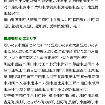
横須賀市,平塚市,鎌倉市,藤沢市,小田原市,茅ヶ崎市,逗子市,三
浦市,秦野市,厚木市,大和市,伊勢原市,海老名市,座間市,南足柄
市,綾瀬市,
葉山町,寒川町,大磯町,二宮町,中井町,大井町,松田町,山北町,開
成町,箱根町,真鶴町,湯河原町,愛甲郡,愛川町,清川
■埼玉県 対応エリア
さいたま市西区,さいたま市北区,さいたま市大宮区,さいたま
市見沼区,さいたま市中央区,さいたま市桜区,さいたま市浦和
区,さいたま市南区,さいたま市緑区,さいたま市岩槻区,
川越市,熊谷市,川口市,行田市,秩父市,所沢市,飯能市,加須市,本
庄市,東松山市,春日部市,狭山市,羽生市,鴻巣市,深谷市,上尾市,
草加市,越谷市,蕨市,戸田市,入間市,朝霞市,志木市,和光市,新座
市,桶川市,久喜市,北本市,八潮市,富士見市,三郷市,蓮田市,坂戸
市,幸手市,鶴ヶ島市,日高市,吉川市,ふじみ野市,白岡市,
伊奈町,三芳町,毛呂山町,越生町,滑川町,嵐山町,小川町,川島町,
吉見町,鳩山町,ときがわ町,横瀬町,皆野町,長瀞町,小鹿野町,東