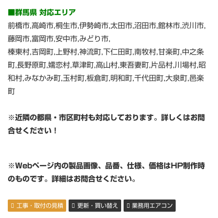
■群馬県 対応エリア
前橋市,高崎市,桐生市,伊勢崎市,太田市,沼田市,館林市,渋川市,
藤岡市,富岡市,安中市,みどり市,
榛東村,吉岡町,上野村,神流町,下仁田町,南牧村,甘楽町,中之条
町,長野原町,嬬恋村,草津町,高山村,東吾妻町,片品村,川場村,昭
和村,みなかみ町,玉村町,板倉町,明和町,千代田町,大泉町,邑楽
町
※近隣の都県・市区町村も対応しております。詳しくはお問
合せください！
※Webページ内の製品画像、品番、仕様、価格はHP制作時
のものです。詳細はお問合せください。
工事・取付の見積
更新・買い替え
業務用エアコン