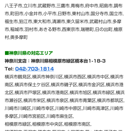
八王子市,立川市,武蔵野市,三鷹市,青梅市,府中市,昭島市,調布
市,町田市,小金井市,小平市,日野市,東村山市,国分寺市,国立市,
福生市,狛江市,東大和市,清瀬市,東久留米市,武蔵村山市,多摩
市,稲城市,羽村市,あきる野市,西東京市,瑞穂町,日の出町,檜原
村,奥多摩町
■神奈川県の対応エリア
神奈川支店：神奈川県相模原市緑区橋本台1-18-3
Tel:
042-703-1814
横浜市鶴見区,横浜市神奈川区,横浜市西区,横浜市中区,横浜市
南区,横浜市保土ケ谷区,横浜市磯子区,横浜市金沢区,横浜市港
北区,横浜市戸塚区,横浜市港南区,横浜市旭区,横浜市緑区,横浜
市瀬谷区,横浜市栄区,横浜市泉区,横浜市青葉区,横浜市都筑区,
川崎市川崎区,川崎市幸区,川崎市中原区,川崎市高津区,川崎市
多摩区,川崎市宮前区,川崎市麻生区,
相模原市緑区,相模原市中央区,相模原市南区,